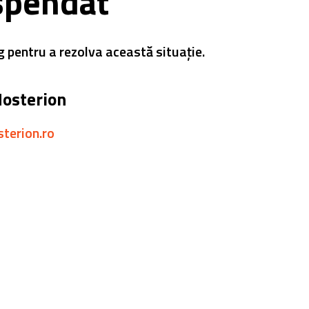
spendat
g pentru a rezolva această situație.
Hosterion
sterion.ro